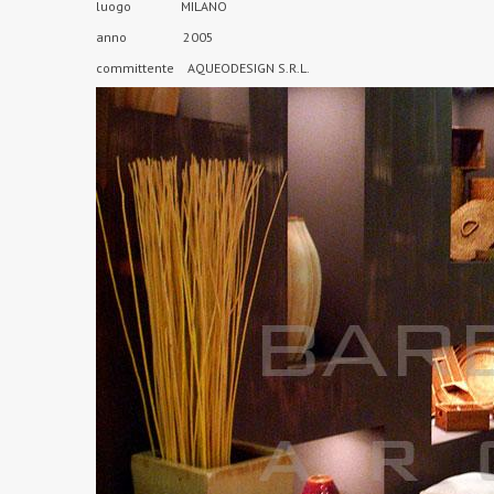
luogo MILANO
anno 2005
committente AQUEODESIGN S.R.L.