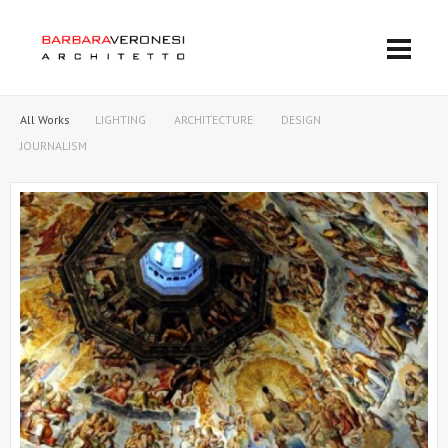
All Works
LIGHTING
ARCHITECTURE
DESIGN
JOURNALISM